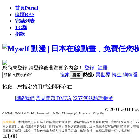
首頁
Portal
論壇
BBS
完結列表
TG群
捐款
您尚未登錄,請登錄後瀏覽更多內容！
登錄
|
註冊
搜索
熱搜:
異世界
轉生
狗糧番
搜索
抱歉，您指定的用戶空間不存在
聯絡我們
|
常見問題
|
DMCA
|
2257
|
無法驗證帳號
|
© 2001-2011 Pow
GMT+8, 2026-8-6 22:10
, Processed in 0.004173 second(s), 5 queries , Gzip On.
論壇聲明：
本討論區是以即時上載留言的方式運作，本站對所有留言的真實性、完整性及立場等，不
容之真實性。由於討論區是受到「即時留言」運作方式所規限，故不能完全監察所有即時留言，若讀
撰寫粗言穢語、誹謗、渲染色情暴力或人身攻擊的言論，敬請自律。本網站保留一切法律權利。
回頂部