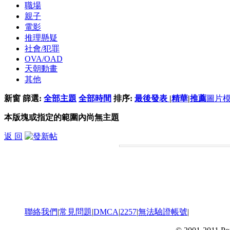
職場
親子
電影
推理懸疑
社會/犯罪
OVA/OAD
天朝動畫
其他
新窗
篩選:
全部主題
全部時間
排序:
最後發表
|
精華
|
推薦
圖片
本版塊或指定的範圍內尚無主題
返 回
聯絡我們
|
常見問題
|
DMCA
|
2257
|
無法驗證帳號
|