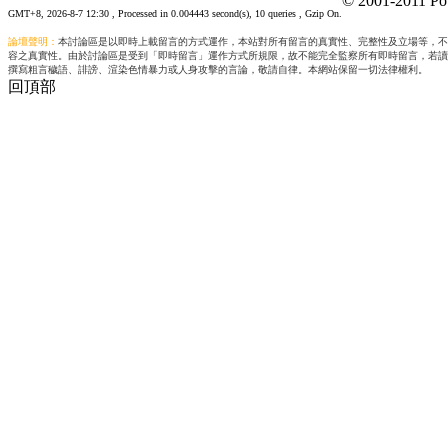
© 2001-2011 Po
GMT+8, 2026-8-7 12:30
, Processed in 0.004443 second(s), 10 queries , Gzip On.
論壇聲明：
本討論區是以即時上載留言的方式運作，本站對所有留言的真實性、完整性及立場等，不
容之真實性。由於討論區是受到「即時留言」運作方式所規限，故不能完全監察所有即時留言，若讀
撰寫粗言穢語、誹謗、渲染色情暴力或人身攻擊的言論，敬請自律。本網站保留一切法律權利。
回頂部