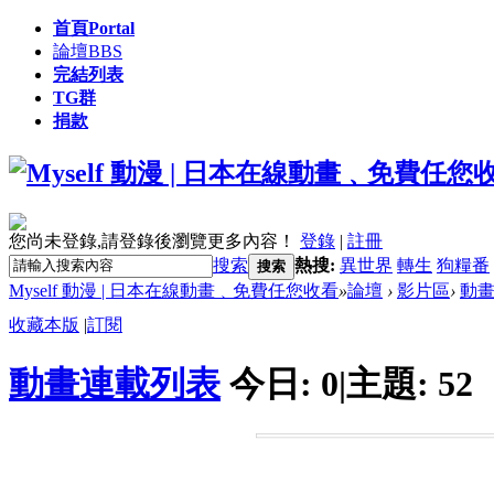
首頁
Portal
論壇
BBS
完結列表
TG群
捐款
您尚未登錄,請登錄後瀏覽更多內容！
登錄
|
註冊
搜索
熱搜:
異世界
轉生
狗糧番
搜索
Myself 動漫 | 日本在線動畫﹑免費任您收看
»
論壇
›
影片區
›
動
收藏本版
|
訂閱
動畫連載列表
今日:
0
|
主題:
52