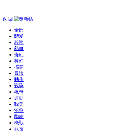
返 回
全部
戀愛
校園
熱血
奇幻
科幻
搞笑
冒險
動作
戰爭
獵奇
運動
耽美
治愈
勵志
機戰
競技