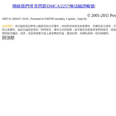
聯絡我們
|
常見問題
|
DMCA
|
2257
|
無法驗證帳號
|
© 2001-2011 Pow
GMT+8, 2026-8-7 18:43
, Processed in 0.003703 second(s), 5 queries , Gzip On.
論壇聲明：
本討論區是以即時上載留言的方式運作，本站對所有留言的真實性、完整性及立場等，不
容之真實性。由於討論區是受到「即時留言」運作方式所規限，故不能完全監察所有即時留言，若讀
撰寫粗言穢語、誹謗、渲染色情暴力或人身攻擊的言論，敬請自律。本網站保留一切法律權利。
回頂部