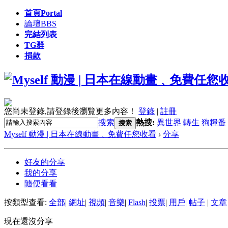
首頁
Portal
論壇
BBS
完結列表
TG群
捐款
您尚未登錄,請登錄後瀏覽更多內容！
登錄
|
註冊
搜索
熱搜:
異世界
轉生
狗糧番
搜索
Myself 動漫 | 日本在線動畫﹑免費任您收看
›
分享
好友的分享
我的分享
隨便看看
按類型查看:
全部
|
網址
|
視頻
|
音樂
|
Flash
|
投票
|
用戶
|
帖子
|
文章
現在還沒分享