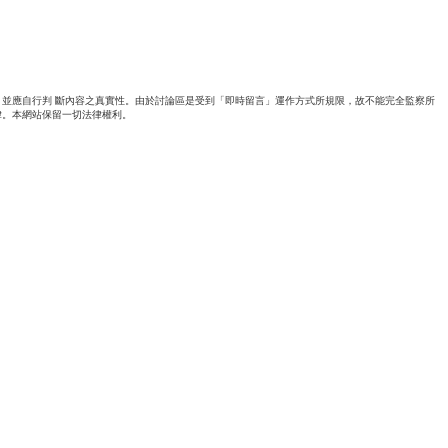
並應自行判 斷內容之真實性。由於討論區是受到「即時留言」運作方式所規限，故不能完全監察所
律。本網站保留一切法律權利。