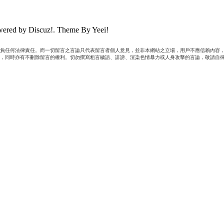
ered by Discuz!. Theme By Yeei!
負任何法律責任。而一切留言之言論只代表留言者個人意見，並非本網站之立場，用戶不應信賴內容，
，同時亦有不刪除留言的權利。切勿撰寫粗言穢語、誹謗、渲染色情暴力或人身攻擊的言論，敬請自