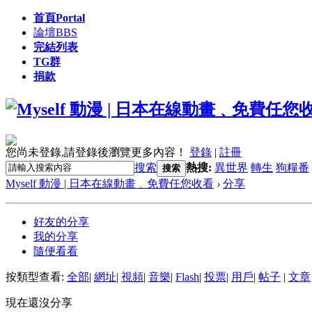
首頁
Portal
論壇
BBS
完結列表
TG群
捐款
您尚未登錄,請登錄後瀏覽更多內容！
登錄
|
註冊
搜索
熱搜:
異世界
轉生
狗糧番
搜索
Myself 動漫 | 日本在線動畫﹑免費任您收看
›
分享
好友的分享
我的分享
隨便看看
按類型查看:
全部
|
網址
|
視頻
|
音樂
|
Flash
|
投票
|
用戶
|
帖子
|
文章
現在還沒分享