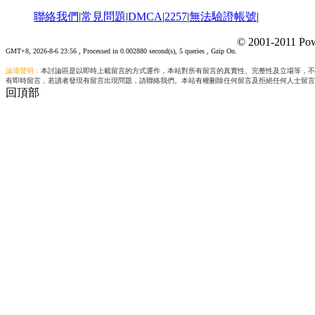
聯絡我們
|
常見問題
|
DMCA
|
2257
|
無法驗證帳號
|
© 2001-2011 Pow
GMT+8, 2026-8-6 23:56
, Processed in 0.002880 second(s), 5 queries , Gzip On.
論壇聲明：
本討論區是以即時上載留言的方式運作，本站對所有留言的真實性、完整性及立場等，不
有即時留言，若讀者發現有留言出現問題，請聯絡我們。本站有權刪除任何留言及拒絕任何人士留言
回頂部