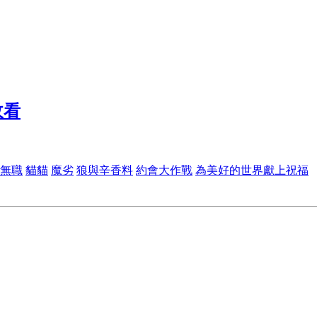
無職
貓貓
魔劣
狼與辛香料
約會大作戰
為美好的世界獻上祝福