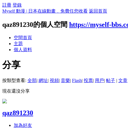
註冊
登錄
Myself 動漫 | 日本在線動畫﹑免費任您收看
返回首頁
qaz891230的個人空間
https://myself-bbs.
空間首頁
主題
個人資料
分享
按類型查看:
全部
|
網址
|
視頻
|
音樂
|
Flash
|
投票
|
用戶
|
帖子
|
文章
現在還沒分享
qaz891230
加為好友