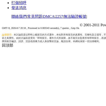
打個招呼
發送消息
聯絡我們
|
常見問題
|
DMCA
|
2257
|
無法驗證帳號
|
© 2001-2011 Pow
GMT+8, 2026-8-7 20:18
, Processed in 0.003543 second(s), 7 queries , Gzip On.
論壇聲明：
本討論區是以即時上載留言的方式運作，本站對所有留言的真實性、完整性及立場等，不
容之真實性。由於討論區是受到「即時留言」運作方式所規限，故不能完全監察所有即時留言，若讀
撰寫粗言穢語、誹謗、渲染色情暴力或人身攻擊的言論，敬請自律。本網站保留一切法律權利。
回頂部