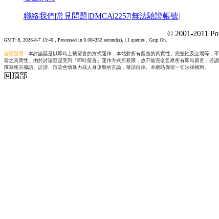
聯絡我們
|
常見問題
|
DMCA
|
2257
|
無法驗證帳號
|
© 2001-2011 Po
GMT+8, 2026-8-7 13:40
, Processed in 0.004352 second(s), 11 queries , Gzip On.
論壇聲明：
本討論區是以即時上載留言的方式運作，本站對所有留言的真實性、完整性及立場等，不
容之真實性。由於討論區是受到「即時留言」運作方式所規限，故不能完全監察所有即時留言，若讀
撰寫粗言穢語、誹謗、渲染色情暴力或人身攻擊的言論，敬請自律。本網站保留一切法律權利。
回頂部