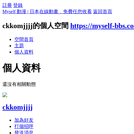
註冊
登錄
Myself 動漫 | 日本在線動畫﹑免費任您收看
返回首頁
ckkomjjjj的個人空間
https://myself-bbs.
空間首頁
主題
個人資料
個人資料
還沒有相關動態
ckkomjjjj
加為好友
打個招呼
發送消息