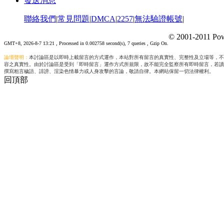
發送消息
聯絡我們
|
常見問題
|
DMCA
|
2257
|
無法驗證帳號
|
© 2001-2011 Pow
GMT+8, 2026-8-7 13:21
, Processed in 0.002758 second(s), 7 queries , Gzip On.
論壇聲明：
本討論區是以即時上載留言的方式運作，本站對所有留言的真實性、完整性及立場等，不
容之真實性。由於討論區是受到「即時留言」運作方式所規限，故不能完全監察所有即時留言，若讀
撰寫粗言穢語、誹謗、渲染色情暴力或人身攻擊的言論，敬請自律。本網站保留一切法律權利。
回頂部