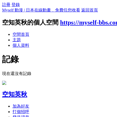
註冊
登錄
Myself 動漫 | 日本在線動畫﹑免費任您收看
返回首頁
空知英秋的個人空間
https://myself-bbs.c
空間首頁
主題
個人資料
記錄
現在還沒有記錄
空知英秋
加為好友
打個招呼