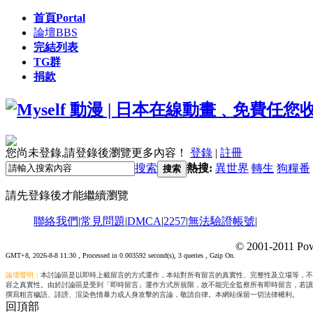
首頁
Portal
論壇
BBS
完結列表
TG群
捐款
您尚未登錄,請登錄後瀏覽更多內容！
登錄
|
註冊
搜索
熱搜:
異世界
轉生
狗糧番
搜索
請先登錄後才能繼續瀏覽
聯絡我們
|
常見問題
|
DMCA
|
2257
|
無法驗證帳號
|
© 2001-2011 Pow
GMT+8, 2026-8-8 11:30
, Processed in 0.003592 second(s), 3 queries , Gzip On.
論壇聲明：
本討論區是以即時上載留言的方式運作，本站對所有留言的真實性、完整性及立場等，不
容之真實性。由於討論區是受到「即時留言」運作方式所規限，故不能完全監察所有即時留言，若讀
撰寫粗言穢語、誹謗、渲染色情暴力或人身攻擊的言論，敬請自律。本網站保留一切法律權利。
回頂部