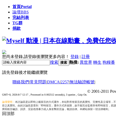
首頁
Portal
論壇
BBS
完結列表
TG群
捐款
您尚未登錄,請登錄後瀏覽更多內容！
登錄
|
註冊
搜索
熱搜:
異世界
轉生
狗糧番
搜索
請先登錄後才能繼續瀏覽
聯絡我們
|
常見問題
|
DMCA
|
2257
|
無法驗證帳號
|
© 2001-2011 Pow
GMT+8, 2026-8-7 12:17
, Processed in 0.002512 second(s), 3 queries , Gzip On.
論壇聲明：
本討論區是以即時上載留言的方式運作，本站對所有留言的真實性、完整性及立場等，不
容之真實性。由於討論區是受到「即時留言」運作方式所規限，故不能完全監察所有即時留言，若讀
撰寫粗言穢語、誹謗、渲染色情暴力或人身攻擊的言論，敬請自律。本網站保留一切法律權利。
回頂部