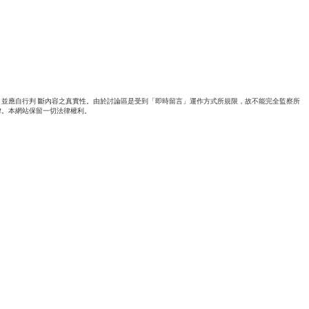
並應自行判 斷內容之真實性。由於討論區是受到「即時留言」運作方式所規限，故不能完全監察所
律。本網站保留一切法律權利。