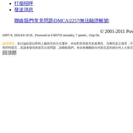
打個招呼
發送消息
聯絡我們
|
常見問題
|
DMCA
|
2257
|
無法驗證帳號
|
© 2001-2011 Pow
GMT+8, 2026-8-8 10:26
, Processed in 0.005753 second(s), 7 queries , Gzip On.
論壇聲明：
本討論區是以即時上載留言的方式運作，本站對所有留言的真實性、完整性及立場等，不
有即時留言，若讀者發現有留言出現問題，請聯絡我們。本站有權刪除任何留言及拒絕任何人士留言
回頂部