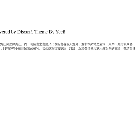
ered by Discuz!. Theme By Yeei!
負任何法律責任。而一切留言之言論只代表留言者個人意見，並非本網站之立場，用戶不應信賴內容，
，同時亦有不刪除留言的權利。切勿撰寫粗言穢語、誹謗、渲染色情暴力或人身攻擊的言論，敬請自