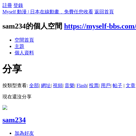
註冊
登錄
Myself 動漫 | 日本在線動畫﹑免費任您收看
返回首頁
sam234的個人空間
https://myself-bbs.com
空間首頁
主題
個人資料
分享
按類型查看:
全部
|
網址
|
視頻
|
音樂
|
Flash
|
投票
|
用戶
|
帖子
|
文章
現在還沒分享
sam234
加為好友