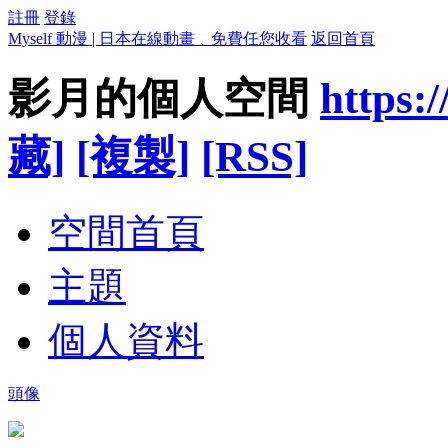
註冊
登錄
Myself 動漫 | 日本在線動畫﹑免費任您收看
返回首頁
影月的個人空間
https:
藏]
[複製]
[RSS]
空間首頁
主題
個人資料
頭像