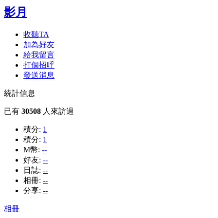
影月
收聽TA
加為好友
給我留言
打個招呼
發送消息
統計信息
已有
30508
人來訪過
積分:
1
積分:
1
M幣:
--
好友:
--
日誌:
--
相冊:
--
分享:
--
相冊