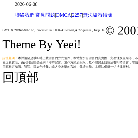
2026-06-08
聯絡我們
|
常見問題
|
DMCA
|
2257
|
無法驗證帳號
|
© 200
GMT+8, 2026-8-8 02:12
, Processed in 0.008249 second(s), 22 queries , Gzip On.
Theme By Yeei!
論壇聲明：
本討論區是以即時上載留言的方式運作，本站對所有留言的真實性、完整性及立場等，不
容之真實性。由於討論區是受到「即時留言」運作方式所規限，故不能完全監察所有即時留言，若讀
撰寫粗言穢語、誹謗、渲染色情暴力或人身攻擊的言論，敬請自律。本網站保留一切法律權利。
回頂部