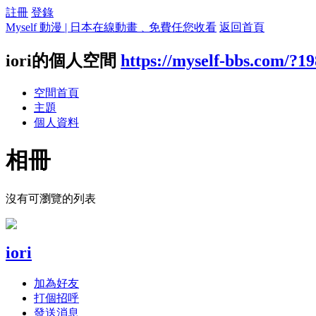
註冊
登錄
Myself 動漫 | 日本在線動畫﹑免費任您收看
返回首頁
iori的個人空間
https://myself-bbs.com/?1
空間首頁
主題
個人資料
相冊
沒有可瀏覽的列表
iori
加為好友
打個招呼
發送消息