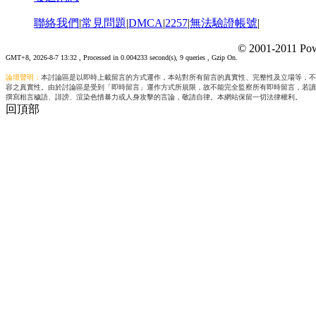
聯絡我們
|
常見問題
|
DMCA
|
2257
|
無法驗證帳號
|
© 2001-2011 Pow
GMT+8, 2026-8-7 13:32
, Processed in 0.004233 second(s), 9 queries , Gzip On.
論壇聲明：
本討論區是以即時上載留言的方式運作，本站對所有留言的真實性、完整性及立場等，不
容之真實性。由於討論區是受到「即時留言」運作方式所規限，故不能完全監察所有即時留言，若讀
撰寫粗言穢語、誹謗、渲染色情暴力或人身攻擊的言論，敬請自律。本網站保留一切法律權利。
回頂部