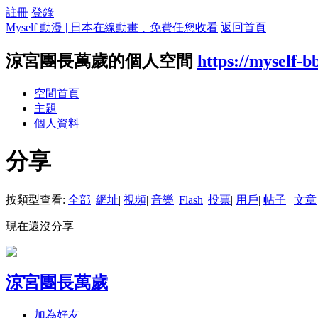
註冊
登錄
Myself 動漫 | 日本在線動畫﹑免費任您收看
返回首頁
涼宮團長萬歲的個人空間
https://myself-
空間首頁
主題
個人資料
分享
按類型查看:
全部
|
網址
|
視頻
|
音樂
|
Flash
|
投票
|
用戶
|
帖子
|
文章
現在還沒分享
涼宮團長萬歲
加為好友