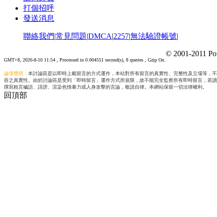
打個招呼
發送消息
聯絡我們
|
常見問題
|
DMCA
|
2257
|
無法驗證帳號
|
© 2001-2011 Po
GMT+8, 2026-8-10 11:54
, Processed in 0.004551 second(s), 8 queries , Gzip On.
論壇聲明：
本討論區是以即時上載留言的方式運作，本站對所有留言的真實性、完整性及立場等，不
容之真實性。由於討論區是受到「即時留言」運作方式所規限，故不能完全監察所有即時留言，若讀
撰寫粗言穢語、誹謗、渲染色情暴力或人身攻擊的言論，敬請自律。本網站保留一切法律權利。
回頂部