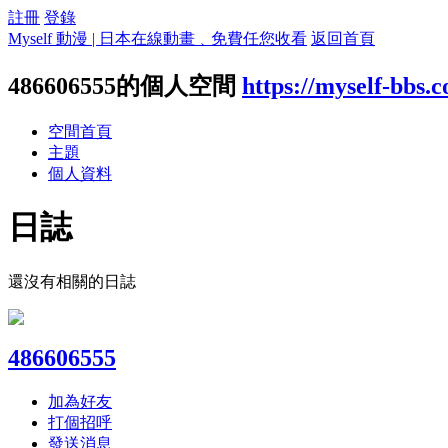
註冊
登錄
Myself 動漫 | 日本在線動畫﹑免費任您收看
返回首頁
486606555的個人空間
https://myself-bbs.
空間首頁
主題
個人資料
日誌
還沒有相關的日誌
486606555
加為好友
打個招呼
發送消息