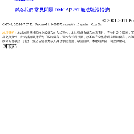
聯絡我們
|
常見問題
|
DMCA
|
2257
|
無法驗證帳號
|
© 2001-2011 Po
GMT+8, 2026-8-7 07:52
, Processed in 0.003372 second(s), 10 queries , Gzip On.
論壇聲明：
本討論區是以即時上載留言的方式運作，本站對所有留言的真實性、完整性及立場等，不
容之真實性。由於討論區是受到「即時留言」運作方式所規限，故不能完全監察所有即時留言，若讀
撰寫粗言穢語、誹謗、渲染色情暴力或人身攻擊的言論，敬請自律。本網站保留一切法律權利。
回頂部