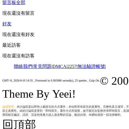
留言板
全部
現在還沒有留言
好友
現在還沒有好友
最近訪客
現在還沒有訪客
聯絡我們
|
常見問題
|
DMCA
|
2257
|
無法驗證帳號
|
© 200
GMT+8, 2026-8-10 14:35
, Processed in 0.005980 second(s), 23 queries , Gzip On.
Theme By Yeei!
論壇聲明：
本討論區是以即時上載留言的方式運作，本站對所有留言的真實性、完整性及立場等，不
容之真實性。由於討論區是受到「即時留言」運作方式所規限，故不能完全監察所有即時留言，若讀
撰寫粗言穢語、誹謗、渲染色情暴力或人身攻擊的言論，敬請自律。本網站保留一切法律權利。
回頂部