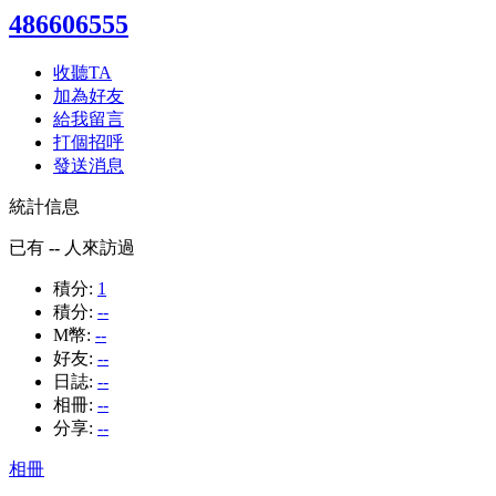
486606555
收聽TA
加為好友
給我留言
打個招呼
發送消息
統計信息
已有
--
人來訪過
積分:
1
積分:
--
M幣:
--
好友:
--
日誌:
--
相冊:
--
分享:
--
相冊