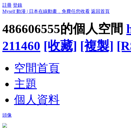
註冊
登錄
Myself 動漫 | 日本在線動畫﹑免費任您收看
返回首頁
486606555的個人空間
211460
[收藏]
[複製]
[R
空間首頁
主題
個人資料
頭像