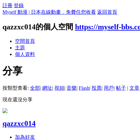
註冊
登錄
Myself 動漫 | 日本在線動畫﹑免費任您收看
返回首頁
qazzxc014的個人空間
https://myself-bbs.
空間首頁
主題
個人資料
分享
按類型查看:
全部
|
網址
|
視頻
|
音樂
|
Flash
|
投票
|
用戶
|
帖子
|
文章
現在還沒分享
qazzxc014
加為好友