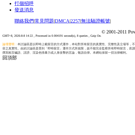
打個招呼
發送消息
聯絡我們
|
常見問題
|
DMCA
|
2257
|
無法驗證帳號
|
© 2001-2011 Pow
GMT+8, 2026-8-8 14:22
, Processed in 0.004191 second(s), 8 queries , Gzip On.
論壇聲明：
本討論區是以即時上載留言的方式運作，本站對所有留言的真實性、完整性及立場等，不
容之真實性。由於討論區是受到「即時留言」運作方式所規限，故不能完全監察所有即時留言，若讀
撰寫粗言穢語、誹謗、渲染色情暴力或人身攻擊的言論，敬請自律。本網站保留一切法律權利。
回頂部