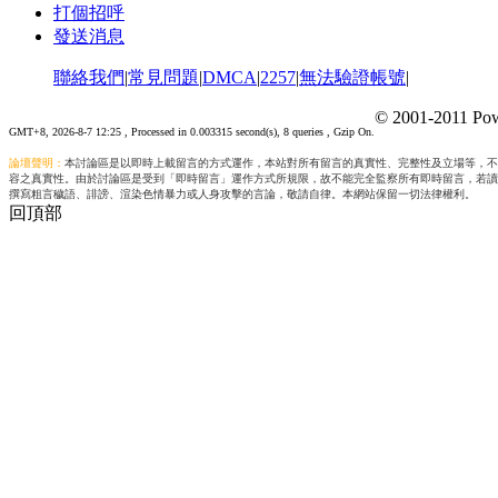
打個招呼
發送消息
聯絡我們
|
常見問題
|
DMCA
|
2257
|
無法驗證帳號
|
© 2001-2011 Pow
GMT+8, 2026-8-7 12:25
, Processed in 0.003315 second(s), 8 queries , Gzip On.
論壇聲明：
本討論區是以即時上載留言的方式運作，本站對所有留言的真實性、完整性及立場等，不
容之真實性。由於討論區是受到「即時留言」運作方式所規限，故不能完全監察所有即時留言，若讀
撰寫粗言穢語、誹謗、渲染色情暴力或人身攻擊的言論，敬請自律。本網站保留一切法律權利。
回頂部