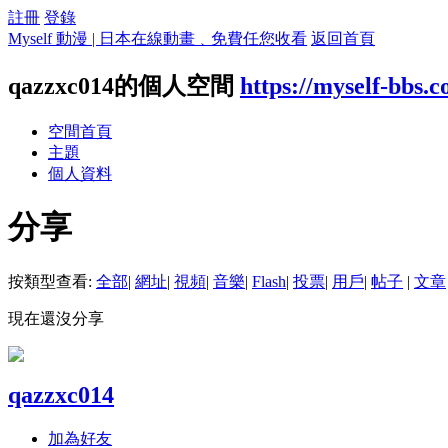
註冊
登錄
Myself 動漫 | 日本在線動畫﹑免費任您收看
返回首頁
qazzxc014的個人空間
https://myself-bbs.
空間首頁
主題
個人資料
分享
按類型查看:
全部
|
網址
|
視頻
|
音樂
|
Flash
|
投票
|
用戶
|
帖子
|
文章
現在還沒分享
qazzxc014
加為好友