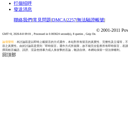
打個招呼
發送消息
聯絡我們
|
常見問題
|
DMCA
|
2257
|
無法驗證帳號
|
© 2001-2011 Pow
GMT+8, 2026-8-8 09:01
, Processed in 0.003624 second(s), 8 queries , Gzip On.
論壇聲明：
本討論區是以即時上載留言的方式運作，本站對所有留言的真實性、完整性及立場等，不
容之真實性。由於討論區是受到「即時留言」運作方式所規限，故不能完全監察所有即時留言，若讀
撰寫粗言穢語、誹謗、渲染色情暴力或人身攻擊的言論，敬請自律。本網站保留一切法律權利。
回頂部