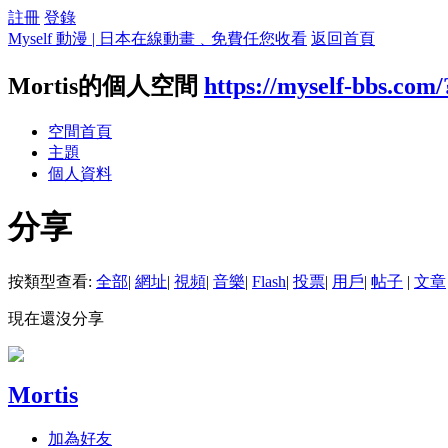
註冊
登錄
Myself 動漫 | 日本在線動畫﹑免費任您收看
返回首頁
Mortis的個人空間
https://myself-bbs.com
空間首頁
主題
個人資料
分享
按類型查看:
全部
|
網址
|
視頻
|
音樂
|
Flash
|
投票
|
用戶
|
帖子
|
文章
現在還沒分享
Mortis
加為好友