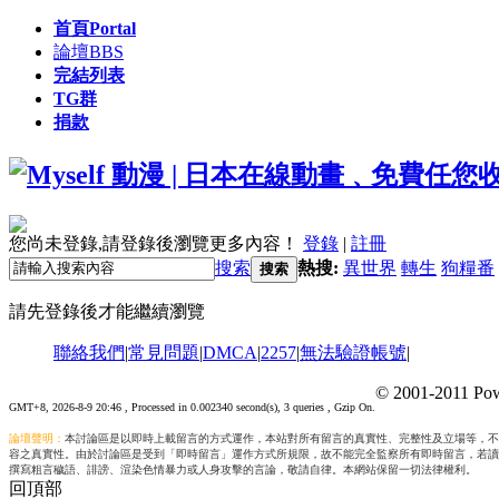
首頁
Portal
論壇
BBS
完結列表
TG群
捐款
您尚未登錄,請登錄後瀏覽更多內容！
登錄
|
註冊
搜索
熱搜:
異世界
轉生
狗糧番
搜索
請先登錄後才能繼續瀏覽
聯絡我們
|
常見問題
|
DMCA
|
2257
|
無法驗證帳號
|
© 2001-2011 Pow
GMT+8, 2026-8-9 20:46
, Processed in 0.002340 second(s), 3 queries , Gzip On.
論壇聲明：
本討論區是以即時上載留言的方式運作，本站對所有留言的真實性、完整性及立場等，不
容之真實性。由於討論區是受到「即時留言」運作方式所規限，故不能完全監察所有即時留言，若讀
撰寫粗言穢語、誹謗、渲染色情暴力或人身攻擊的言論，敬請自律。本網站保留一切法律權利。
回頂部