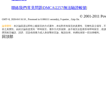
聯絡我們
|
常見問題
|
DMCA
|
2257
|
無法驗證帳號
|
© 2001-2011 Pow
GMT+8, 2026-8-8 16:10
, Processed in 0.006111 second(s), 9 queries , Gzip On.
論壇聲明：
本討論區是以即時上載留言的方式運作，本站對所有留言的真實性、完整性及立場等，不
容之真實性。由於討論區是受到「即時留言」運作方式所規限，故不能完全監察所有即時留言，若讀
撰寫粗言穢語、誹謗、渲染色情暴力或人身攻擊的言論，敬請自律。本網站保留一切法律權利。
回頂部