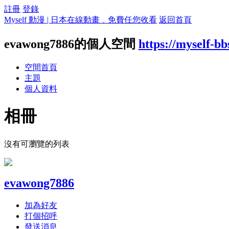
註冊
登錄
Myself 動漫 | 日本在線動畫﹑免費任您收看
返回首頁
evawong7886的個人空間
https://myself-b
空間首頁
主題
個人資料
相冊
沒有可瀏覽的列表
evawong7886
加為好友
打個招呼
發送消息