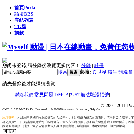
首頁
Portal
論壇
BBS
完結列表
TG群
捐款
您尚未登錄,請登錄後瀏覽更多內容！
登錄
|
註冊
搜索
熱搜:
異世界
轉生
狗糧番
搜索
請先登錄後才能繼續瀏覽
聯絡我們
|
常見問題
|
DMCA
|
2257
|
無法驗證帳號
|
© 2001-2011 Pow
GMT+8, 2026-8-7 13:19
, Processed in 0.002656 second(s), 3 queries , Gzip On.
論壇聲明：
本討論區是以即時上載留言的方式運作，本站對所有留言的真實性、完整性及立場等，不
容之真實性。由於討論區是受到「即時留言」運作方式所規限，故不能完全監察所有即時留言，若讀
撰寫粗言穢語、誹謗、渲染色情暴力或人身攻擊的言論，敬請自律。本網站保留一切法律權利。
回頂部