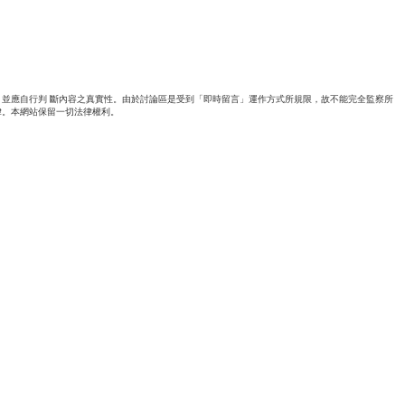
並應自行判 斷內容之真實性。由於討論區是受到「即時留言」運作方式所規限，故不能完全監察所
律。本網站保留一切法律權利。