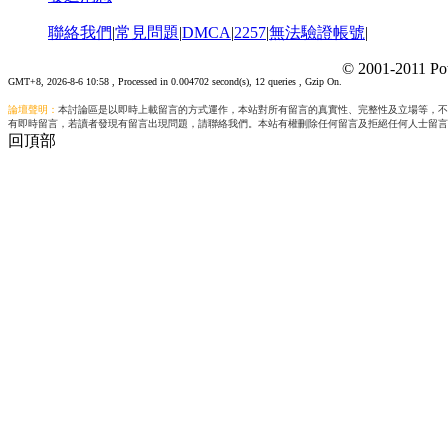
聯絡我們
|
常見問題
|
DMCA
|
2257
|
無法驗證帳號
|
© 2001-2011 Po
GMT+8, 2026-8-6 10:58
, Processed in 0.004702 second(s), 12 queries , Gzip On.
論壇聲明：
本討論區是以即時上載留言的方式運作，本站對所有留言的真實性、完整性及立場等，不
有即時留言，若讀者發現有留言出現問題，請聯絡我們。本站有權刪除任何留言及拒絕任何人士留言
回頂部