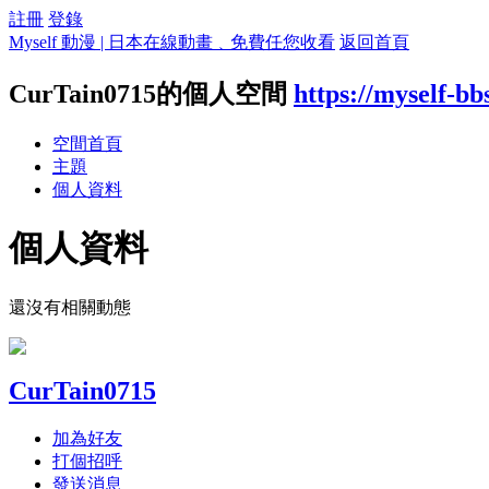
註冊
登錄
Myself 動漫 | 日本在線動畫﹑免費任您收看
返回首頁
CurTain0715的個人空間
https://myself-b
空間首頁
主題
個人資料
個人資料
還沒有相關動態
CurTain0715
加為好友
打個招呼
發送消息