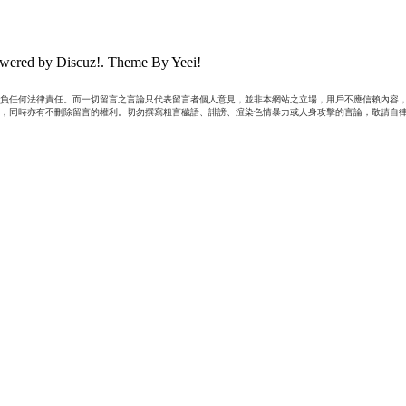
wered by Discuz!. Theme By Yeei!
負任何法律責任。而一切留言之言論只代表留言者個人意見，並非本網站之立場，用戶不應信賴內容，
，同時亦有不刪除留言的權利。切勿撰寫粗言穢語、誹謗、渲染色情暴力或人身攻擊的言論，敬請自