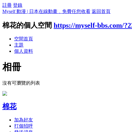
註冊
登錄
Myself 動漫 | 日本在線動畫﹑免費任您收看
返回首頁
棉花的個人空間
https://myself-bbs.com/?
空間首頁
主題
個人資料
相冊
沒有可瀏覽的列表
棉花
加為好友
打個招呼