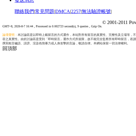
發送消息
聯絡我們
|
常見問題
|
DMCA
|
2257
|
無法驗證帳號
|
© 2001-2011 Pow
GMT+8, 2026-8-7 16:44
, Processed in 0.002723 second(s), 9 queries , Gzip On.
論壇聲明：
本討論區是以即時上載留言的方式運作，本站對所有留言的真實性、完整性及立場等，不
容之真實性。由於討論區是受到「即時留言」運作方式所規限，故不能完全監察所有即時留言，若讀
撰寫粗言穢語、誹謗、渲染色情暴力或人身攻擊的言論，敬請自律。本網站保留一切法律權利。
回頂部