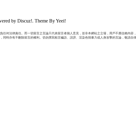
ered by Discuz!. Theme By Yeei!
負任何法律責任。而一切留言之言論只代表留言者個人意見，並非本網站之立場，用戶不應信賴內容，
，同時亦有不刪除留言的權利。切勿撰寫粗言穢語、誹謗、渲染色情暴力或人身攻擊的言論，敬請自