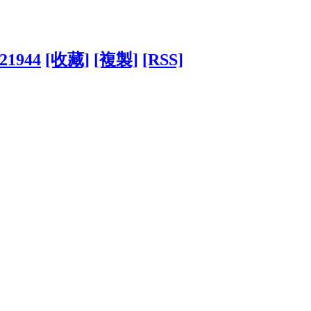
221944
[收藏]
[複製]
[RSS]