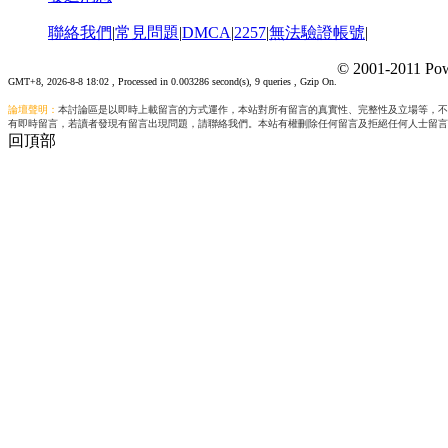
聯絡我們
|
常見問題
|
DMCA
|
2257
|
無法驗證帳號
|
© 2001-2011 Pow
GMT+8, 2026-8-8 18:02
, Processed in 0.003286 second(s), 9 queries , Gzip On.
論壇聲明：
本討論區是以即時上載留言的方式運作，本站對所有留言的真實性、完整性及立場等，不
有即時留言，若讀者發現有留言出現問題，請聯絡我們。本站有權刪除任何留言及拒絕任何人士留言
回頂部