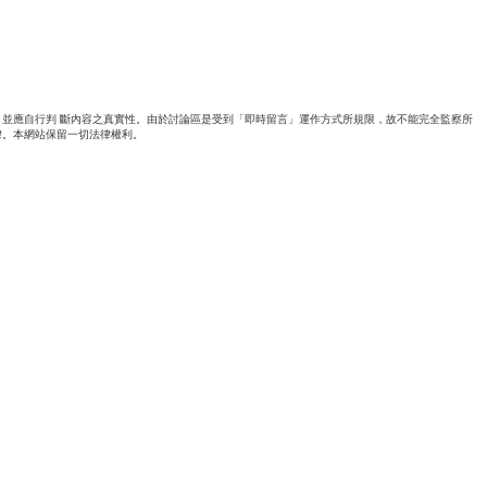
並應自行判 斷內容之真實性。由於討論區是受到「即時留言」運作方式所規限，故不能完全監察所
律。本網站保留一切法律權利。