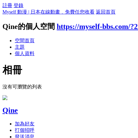
註冊
登錄
Myself 動漫 | 日本在線動畫﹑免費任您收看
返回首頁
Qine的個人空間
https://myself-bbs.com/?
空間首頁
主題
個人資料
相冊
沒有可瀏覽的列表
Qine
加為好友
打個招呼
發送消息