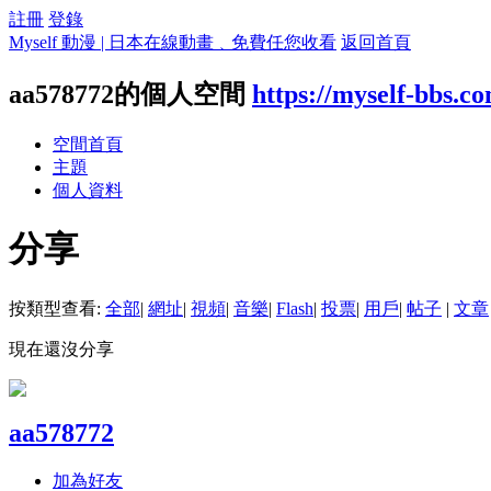
註冊
登錄
Myself 動漫 | 日本在線動畫﹑免費任您收看
返回首頁
aa578772的個人空間
https://myself-bbs.c
空間首頁
主題
個人資料
分享
按類型查看:
全部
|
網址
|
視頻
|
音樂
|
Flash
|
投票
|
用戶
|
帖子
|
文章
現在還沒分享
aa578772
加為好友