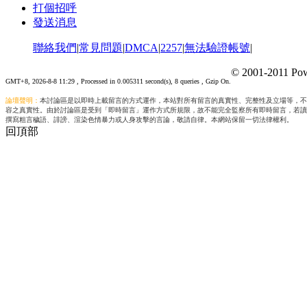
打個招呼
發送消息
聯絡我們
|
常見問題
|
DMCA
|
2257
|
無法驗證帳號
|
© 2001-2011 Pow
GMT+8, 2026-8-8 11:29
, Processed in 0.005311 second(s), 8 queries , Gzip On.
論壇聲明：
本討論區是以即時上載留言的方式運作，本站對所有留言的真實性、完整性及立場等，不
容之真實性。由於討論區是受到「即時留言」運作方式所規限，故不能完全監察所有即時留言，若讀
撰寫粗言穢語、誹謗、渲染色情暴力或人身攻擊的言論，敬請自律。本網站保留一切法律權利。
回頂部