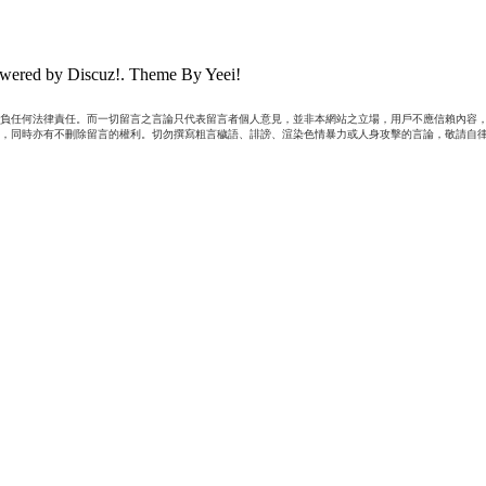
wered by Discuz!. Theme By Yeei!
負任何法律責任。而一切留言之言論只代表留言者個人意見，並非本網站之立場，用戶不應信賴內容，
，同時亦有不刪除留言的權利。切勿撰寫粗言穢語、誹謗、渲染色情暴力或人身攻擊的言論，敬請自