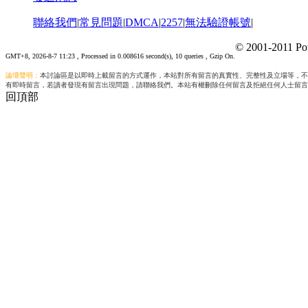
聯絡我們
|
常見問題
|
DMCA
|
2257
|
無法驗證帳號
|
© 2001-2011 Po
GMT+8, 2026-8-7 11:23
, Processed in 0.008616 second(s), 10 queries , Gzip On.
論壇聲明：
本討論區是以即時上載留言的方式運作，本站對所有留言的真實性、完整性及立場等，不
有即時留言，若讀者發現有留言出現問題，請聯絡我們。本站有權刪除任何留言及拒絕任何人士留言
回頂部