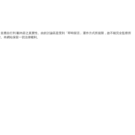
並應自行判 斷內容之真實性。由於討論區是受到「即時留言」運作方式所規限，故不能完全監察所
律。本網站保留一切法律權利。