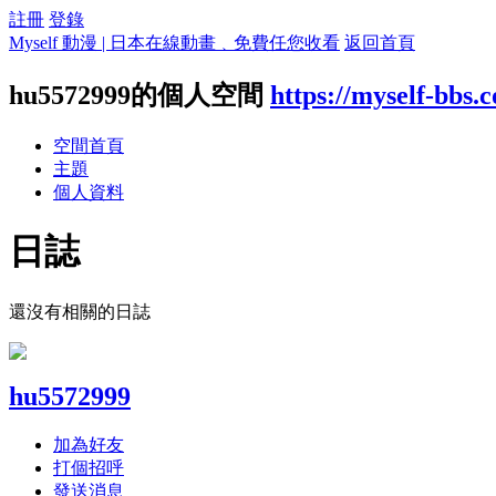
註冊
登錄
Myself 動漫 | 日本在線動畫﹑免費任您收看
返回首頁
hu5572999的個人空間
https://myself-bbs
空間首頁
主題
個人資料
日誌
還沒有相關的日誌
hu5572999
加為好友
打個招呼
發送消息