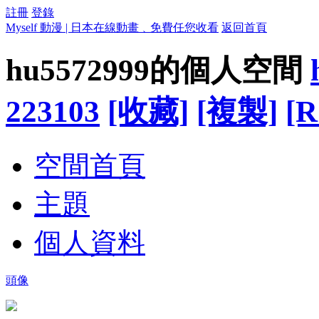
註冊
登錄
Myself 動漫 | 日本在線動畫﹑免費任您收看
返回首頁
hu5572999的個人空間
223103
[收藏]
[複製]
[R
空間首頁
主題
個人資料
頭像