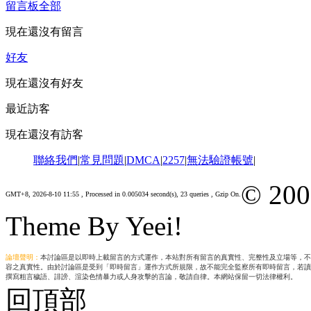
留言板
全部
現在還沒有留言
好友
現在還沒有好友
最近訪客
現在還沒有訪客
聯絡我們
|
常見問題
|
DMCA
|
2257
|
無法驗證帳號
|
© 200
GMT+8, 2026-8-10 11:55
, Processed in 0.005034 second(s), 23 queries , Gzip On.
Theme By Yeei!
論壇聲明：
本討論區是以即時上載留言的方式運作，本站對所有留言的真實性、完整性及立場等，不
容之真實性。由於討論區是受到「即時留言」運作方式所規限，故不能完全監察所有即時留言，若讀
撰寫粗言穢語、誹謗、渲染色情暴力或人身攻擊的言論，敬請自律。本網站保留一切法律權利。
回頂部