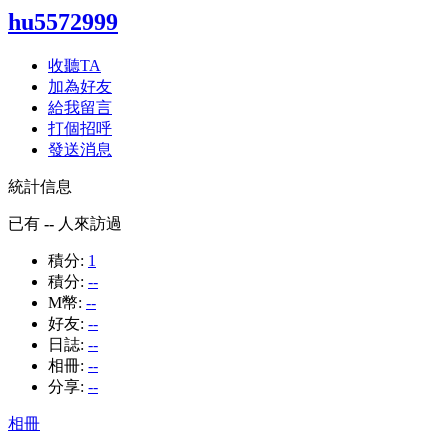
hu5572999
收聽TA
加為好友
給我留言
打個招呼
發送消息
統計信息
已有
--
人來訪過
積分:
1
積分:
--
M幣:
--
好友:
--
日誌:
--
相冊:
--
分享:
--
相冊