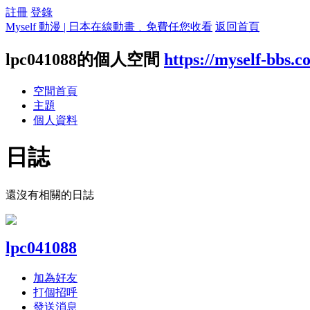
註冊
登錄
Myself 動漫 | 日本在線動畫﹑免費任您收看
返回首頁
lpc041088的個人空間
https://myself-bbs.
空間首頁
主題
個人資料
日誌
還沒有相關的日誌
lpc041088
加為好友
打個招呼
發送消息