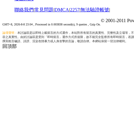
聯絡我們
|
常見問題
|
DMCA
|
2257
|
無法驗證帳號
|
© 2001-2011 Pow
GMT+8, 2026-8-8 23:04
, Processed in 0.003838 second(s), 9 queries , Gzip On.
論壇聲明：
本討論區是以即時上載留言的方式運作，本站對所有留言的真實性、完整性及立場等，不
容之真實性。由於討論區是受到「即時留言」運作方式所規限，故不能完全監察所有即時留言，若讀
撰寫粗言穢語、誹謗、渲染色情暴力或人身攻擊的言論，敬請自律。本網站保留一切法律權利。
回頂部