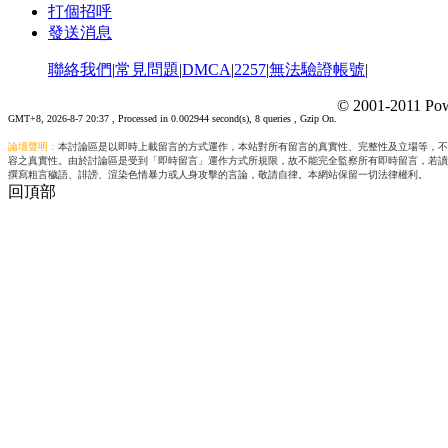
打個招呼
發送消息
聯絡我們
|
常見問題
|
DMCA
|
2257
|
無法驗證帳號
|
© 2001-2011 Pow
GMT+8, 2026-8-7 20:37
, Processed in 0.002944 second(s), 8 queries , Gzip On.
論壇聲明：
本討論區是以即時上載留言的方式運作，本站對所有留言的真實性、完整性及立場等，不
容之真實性。由於討論區是受到「即時留言」運作方式所規限，故不能完全監察所有即時留言，若讀
撰寫粗言穢語、誹謗、渲染色情暴力或人身攻擊的言論，敬請自律。本網站保留一切法律權利。
回頂部