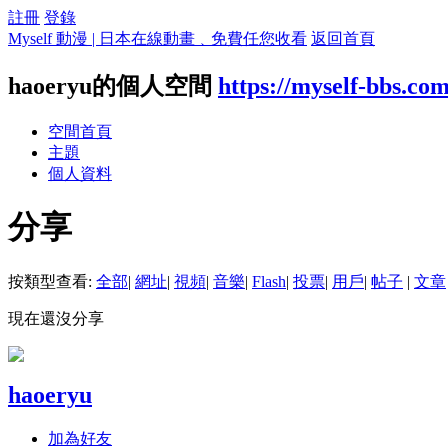
註冊
登錄
Myself 動漫 | 日本在線動畫﹑免費任您收看
返回首頁
haoeryu的個人空間
https://myself-bbs.co
空間首頁
主題
個人資料
分享
按類型查看:
全部
|
網址
|
視頻
|
音樂
|
Flash
|
投票
|
用戶
|
帖子
|
文章
現在還沒分享
haoeryu
加為好友