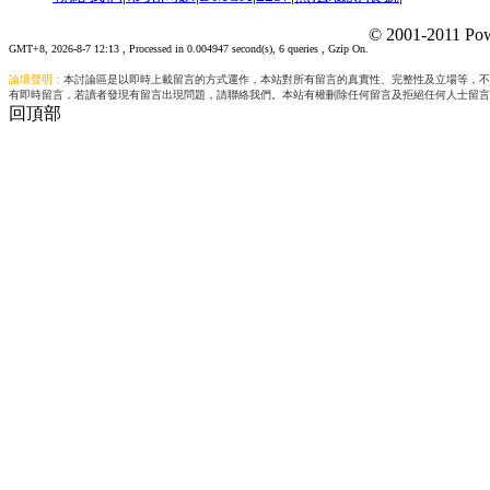
© 2001-2011 Pow
GMT+8, 2026-8-7 12:13
, Processed in 0.004947 second(s), 6 queries , Gzip On.
論壇聲明：
本討論區是以即時上載留言的方式運作，本站對所有留言的真實性、完整性及立場等，不
有即時留言，若讀者發現有留言出現問題，請聯絡我們。本站有權刪除任何留言及拒絕任何人士留言
回頂部