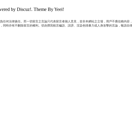
ered by Discuz!. Theme By Yeei!
負任何法律責任。而一切留言之言論只代表留言者個人意見，並非本網站之立場，用戶不應信賴內容，
，同時亦有不刪除留言的權利。切勿撰寫粗言穢語、誹謗、渲染色情暴力或人身攻擊的言論，敬請自