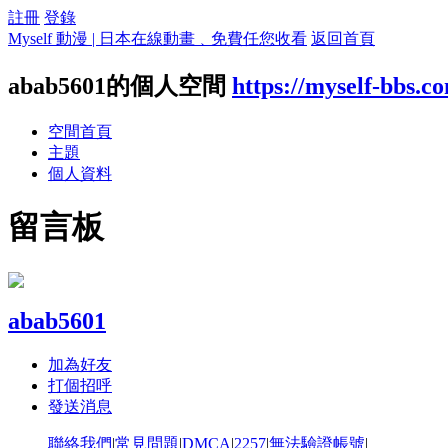
註冊
登錄
Myself 動漫 | 日本在線動畫﹑免費任您收看
返回首頁
abab5601的個人空間
https://myself-bbs.c
空間首頁
主題
個人資料
留言板
abab5601
加為好友
打個招呼
發送消息
聯絡我們
|
常見問題
|
DMCA
|
2257
|
無法驗證帳號
|