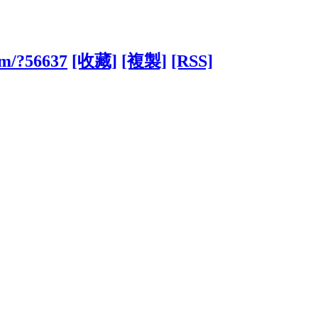
om/?56637
[收藏]
[複製]
[RSS]