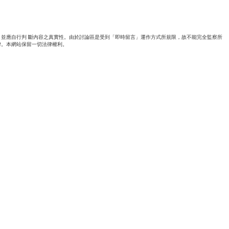
並應自行判 斷內容之真實性。由於討論區是受到「即時留言」運作方式所規限，故不能完全監察所
律。本網站保留一切法律權利。