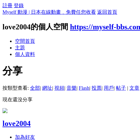
註冊
登錄
Myself 動漫 | 日本在線動畫﹑免費任您收看
返回首頁
love2004的個人空間
https://myself-bbs.c
空間首頁
主題
個人資料
分享
按類型查看:
全部
|
網址
|
視頻
|
音樂
|
Flash
|
投票
|
用戶
|
帖子
|
文章
現在還沒分享
love2004
加為好友