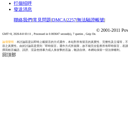
打個招呼
發送消息
聯絡我們
|
常見問題
|
DMCA
|
2257
|
無法驗證帳號
|
© 2001-2011 Pow
GMT+8, 2026-8-8 03:11
, Processed in 0.003647 second(s), 7 queries , Gzip On.
論壇聲明：
本討論區是以即時上載留言的方式運作，本站對所有留言的真實性、完整性及立場等，不
容之真實性。由於討論區是受到「即時留言」運作方式所規限，故不能完全監察所有即時留言，若讀
撰寫粗言穢語、誹謗、渲染色情暴力或人身攻擊的言論，敬請自律。本網站保留一切法律權利。
回頂部