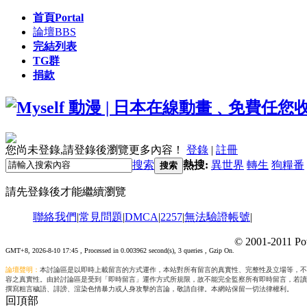
首頁
Portal
論壇
BBS
完結列表
TG群
捐款
您尚未登錄,請登錄後瀏覽更多內容！
登錄
|
註冊
搜索
熱搜:
異世界
轉生
狗糧番
搜索
請先登錄後才能繼續瀏覽
聯絡我們
|
常見問題
|
DMCA
|
2257
|
無法驗證帳號
|
© 2001-2011 Po
GMT+8, 2026-8-10 17:45
, Processed in 0.003962 second(s), 3 queries , Gzip On.
論壇聲明：
本討論區是以即時上載留言的方式運作，本站對所有留言的真實性、完整性及立場等，不
容之真實性。由於討論區是受到「即時留言」運作方式所規限，故不能完全監察所有即時留言，若讀
撰寫粗言穢語、誹謗、渲染色情暴力或人身攻擊的言論，敬請自律。本網站保留一切法律權利。
回頂部