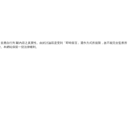
並應自行判 斷內容之真實性。由於討論區是受到「即時留言」運作方式所規限，故不能完全監察所
律。本網站保留一切法律權利。