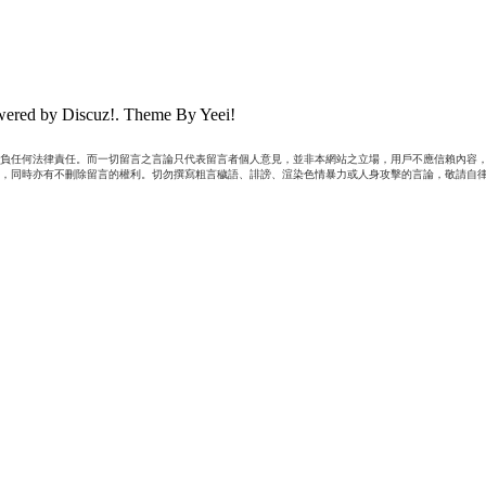
ered by Discuz!. Theme By Yeei!
負任何法律責任。而一切留言之言論只代表留言者個人意見，並非本網站之立場，用戶不應信賴內容，
，同時亦有不刪除留言的權利。切勿撰寫粗言穢語、誹謗、渲染色情暴力或人身攻擊的言論，敬請自