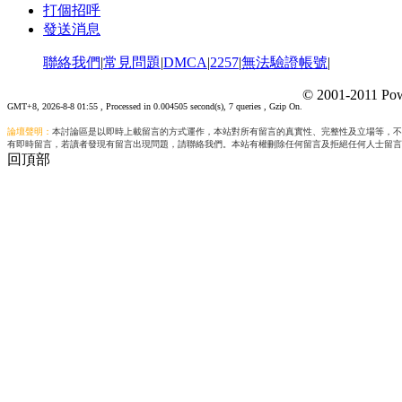
打個招呼
發送消息
聯絡我們
|
常見問題
|
DMCA
|
2257
|
無法驗證帳號
|
© 2001-2011 Pow
GMT+8, 2026-8-8 01:55
, Processed in 0.004505 second(s), 7 queries , Gzip On.
論壇聲明：
本討論區是以即時上載留言的方式運作，本站對所有留言的真實性、完整性及立場等，不
有即時留言，若讀者發現有留言出現問題，請聯絡我們。本站有權刪除任何留言及拒絕任何人士留言
回頂部