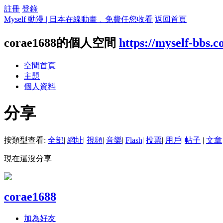
註冊
登錄
Myself 動漫 | 日本在線動畫﹑免費任您收看
返回首頁
corae1688的個人空間
https://myself-bbs.
空間首頁
主題
個人資料
分享
按類型查看:
全部
|
網址
|
視頻
|
音樂
|
Flash
|
投票
|
用戶
|
帖子
|
文章
現在還沒分享
corae1688
加為好友