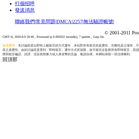
打個招呼
發送消息
聯絡我們
|
常見問題
|
DMCA
|
2257
|
無法驗證帳號
|
© 2001-2011 Pow
GMT+8, 2026-8-9 20:46
, Processed in 0.005032 second(s), 7 queries , Gzip On.
論壇聲明：
本討論區是以即時上載留言的方式運作，本站對所有留言的真實性、完整性及立場等，不
容之真實性。由於討論區是受到「即時留言」運作方式所規限，故不能完全監察所有即時留言，若讀
撰寫粗言穢語、誹謗、渲染色情暴力或人身攻擊的言論，敬請自律。本網站保留一切法律權利。
回頂部