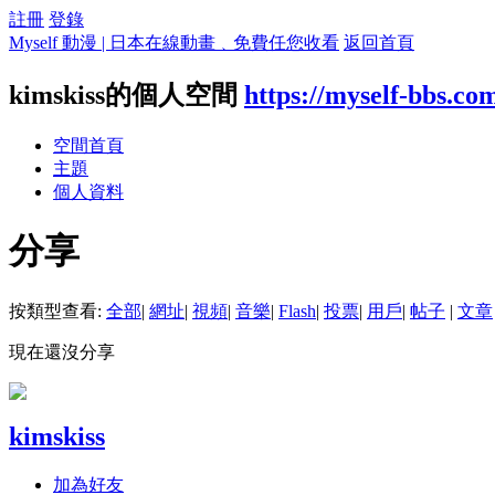
註冊
登錄
Myself 動漫 | 日本在線動畫﹑免費任您收看
返回首頁
kimskiss的個人空間
https://myself-bbs.co
空間首頁
主題
個人資料
分享
按類型查看:
全部
|
網址
|
視頻
|
音樂
|
Flash
|
投票
|
用戶
|
帖子
|
文章
現在還沒分享
kimskiss
加為好友