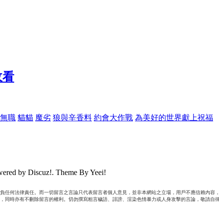
無職
貓貓
魔劣
狼與辛香料
約會大作戰
為美好的世界獻上祝福
ered by Discuz!. Theme By Yeei!
負任何法律責任。而一切留言之言論只代表留言者個人意見，並非本網站之立場，用戶不應信賴內容，
，同時亦有不刪除留言的權利。切勿撰寫粗言穢語、誹謗、渲染色情暴力或人身攻擊的言論，敬請自