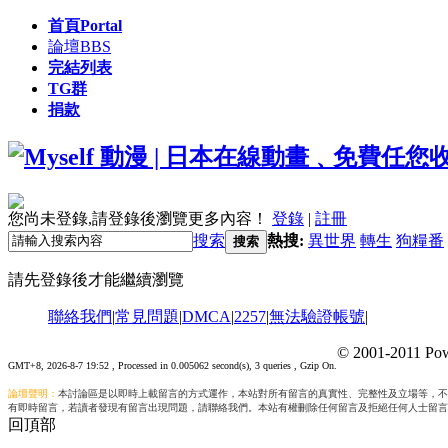
首頁
Portal
論壇
BBS
完結列表
TG群
捐款
您尚未登錄,請登錄後瀏覽更多內容！
登錄
|
註冊
搜索
熱搜:
異世界
轉生
狗糧番
搜索
請先登錄後才能繼續瀏覽
聯絡我們
|
常見問題
|
DMCA
|
2257
|
無法驗證帳號
|
© 2001-2011 Pow
GMT+8, 2026-8-7 19:52
, Processed in 0.005062 second(s), 3 queries , Gzip On.
論壇聲明：
本討論區是以即時上載留言的方式運作，本站對所有留言的真實性、完整性及立場等，不
有即時留言，若讀者發現有留言出現問題，請聯絡我們。本站有權刪除任何留言及拒絕任何人士留言
回頂部