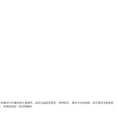
並應自行判 斷內容之真實性。由於討論區是受到「即時留言」運作方式所規限，故不能完全監察所
律。本網站保留一切法律權利。