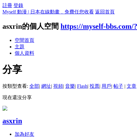
註冊
登錄
Myself 動漫 | 日本在線動畫﹑免費任您收看
返回首頁
asxrin的個人空間
https://myself-bbs.com/
空間首頁
主題
個人資料
分享
按類型查看:
全部
|
網址
|
視頻
|
音樂
|
Flash
|
投票
|
用戶
|
帖子
|
文章
現在還沒分享
asxrin
加為好友