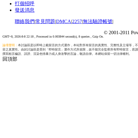
打個招呼
發送消息
聯絡我們
|
常見問題
|
DMCA
|
2257
|
無法驗證帳號
|
© 2001-2011 Pow
GMT+8, 2026-8-8 22:18
, Processed in 0.003844 second(s), 8 queries , Gzip On.
論壇聲明：
本討論區是以即時上載留言的方式運作，本站對所有留言的真實性、完整性及立場等，不
容之真實性。由於討論區是受到「即時留言」運作方式所規限，故不能完全監察所有即時留言，若讀
撰寫粗言穢語、誹謗、渲染色情暴力或人身攻擊的言論，敬請自律。本網站保留一切法律權利。
回頂部