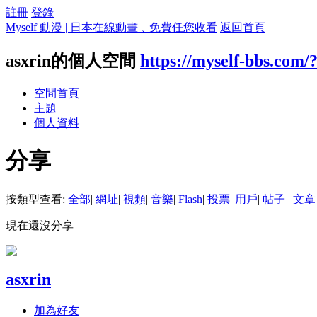
註冊
登錄
Myself 動漫 | 日本在線動畫﹑免費任您收看
返回首頁
asxrin的個人空間
https://myself-bbs.com/
空間首頁
主題
個人資料
分享
按類型查看:
全部
|
網址
|
視頻
|
音樂
|
Flash
|
投票
|
用戶
|
帖子
|
文章
現在還沒分享
asxrin
加為好友