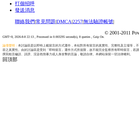
打個招呼
發送消息
聯絡我們
|
常見問題
|
DMCA
|
2257
|
無法驗證帳號
|
© 2001-2011 Pow
GMT+8, 2026-8-8 22:13
, Processed in 0.003295 second(s), 8 queries , Gzip On.
論壇聲明：
本討論區是以即時上載留言的方式運作，本站對所有留言的真實性、完整性及立場等，不
容之真實性。由於討論區是受到「即時留言」運作方式所規限，故不能完全監察所有即時留言，若讀
撰寫粗言穢語、誹謗、渲染色情暴力或人身攻擊的言論，敬請自律。本網站保留一切法律權利。
回頂部