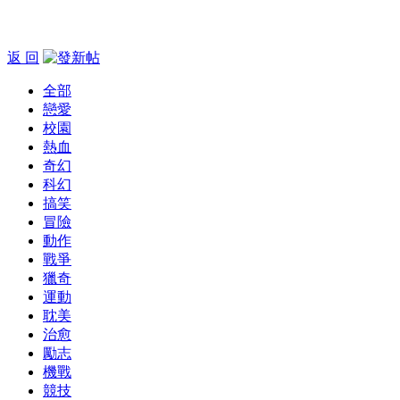
返 回
全部
戀愛
校園
熱血
奇幻
科幻
搞笑
冒險
動作
戰爭
獵奇
運動
耽美
治愈
勵志
機戰
競技