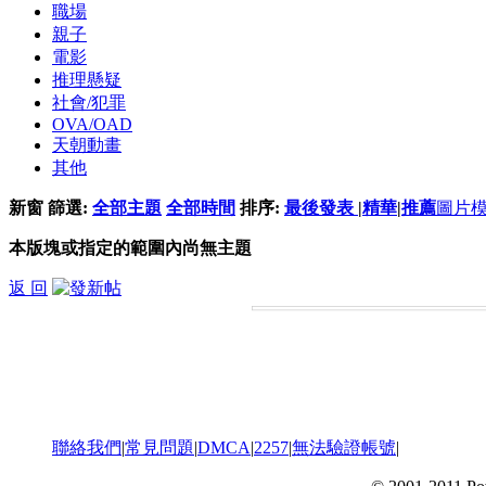
職場
親子
電影
推理懸疑
社會/犯罪
OVA/OAD
天朝動畫
其他
新窗
篩選:
全部主題
全部時間
排序:
最後發表
|
精華
|
推薦
圖片
本版塊或指定的範圍內尚無主題
返 回
聯絡我們
|
常見問題
|
DMCA
|
2257
|
無法驗證帳號
|