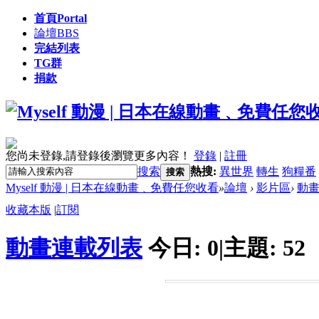
首頁
Portal
論壇
BBS
完結列表
TG群
捐款
您尚未登錄,請登錄後瀏覽更多內容！
登錄
|
註冊
搜索
熱搜:
異世界
轉生
狗糧番
搜索
Myself 動漫 | 日本在線動畫﹑免費任您收看
»
論壇
›
影片區
›
動
收藏本版
|
訂閱
動畫連載列表
今日:
0
|
主題:
52