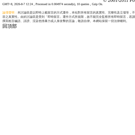
© 2001-2011 Po
GMT+8, 2026-8-7 12:24
, Processed in 0.004974 second(s), 10 queries , Gzip On.
論壇聲明：
本討論區是以即時上載留言的方式運作，本站對所有留言的真實性、完整性及立場等，不
容之真實性。由於討論區是受到「即時留言」運作方式所規限，故不能完全監察所有即時留言，若讀
撰寫粗言穢語、誹謗、渲染色情暴力或人身攻擊的言論，敬請自律。本網站保留一切法律權利。
回頂部