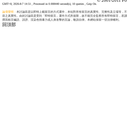
© 2001-2011 Po
GMT+8, 2026-8-7 14:51
, Processed in 0.008440 second(s), 10 queries , Gzip On.
論壇聲明：
本討論區是以即時上載留言的方式運作，本站對所有留言的真實性、完整性及立場等，不
容之真實性。由於討論區是受到「即時留言」運作方式所規限，故不能完全監察所有即時留言，若讀
撰寫粗言穢語、誹謗、渲染色情暴力或人身攻擊的言論，敬請自律。本網站保留一切法律權利。
回頂部