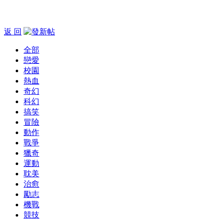
返 回
全部
戀愛
校園
熱血
奇幻
科幻
搞笑
冒險
動作
戰爭
獵奇
運動
耽美
治愈
勵志
機戰
競技