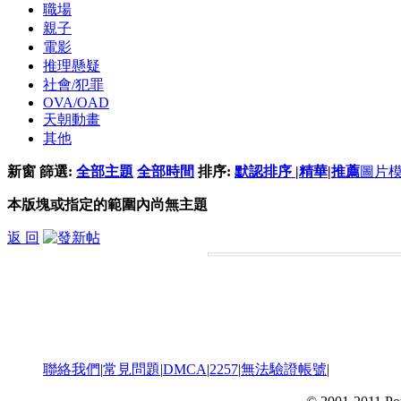
職場
親子
電影
推理懸疑
社會/犯罪
OVA/OAD
天朝動畫
其他
新窗
篩選:
全部主題
全部時間
排序:
默認排序
|
精華
|
推薦
圖片
本版塊或指定的範圍內尚無主題
返 回
聯絡我們
|
常見問題
|
DMCA
|
2257
|
無法驗證帳號
|