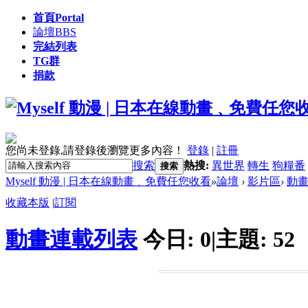
首頁
Portal
論壇
BBS
完結列表
TG群
捐款
您尚未登錄,請登錄後瀏覽更多內容！
登錄
|
註冊
搜索
熱搜:
異世界
轉生
狗糧番
搜索
Myself 動漫 | 日本在線動畫﹑免費任您收看
»
論壇
›
影片區
›
動
收藏本版
|
訂閱
動畫連載列表
今日:
0
|
主題:
52