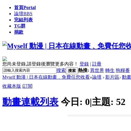
首頁
Portal
論壇
BBS
完結列表
TG群
捐款
您尚未登錄,請登錄後瀏覽更多內容！
登錄
|
註冊
搜索
熱搜:
異世界
轉生
狗糧番
搜索
Myself 動漫 | 日本在線動畫﹑免費任您收看
»
論壇
›
影片區
›
動
收藏本版
|
訂閱
動畫連載列表
今日:
0
|
主題:
52