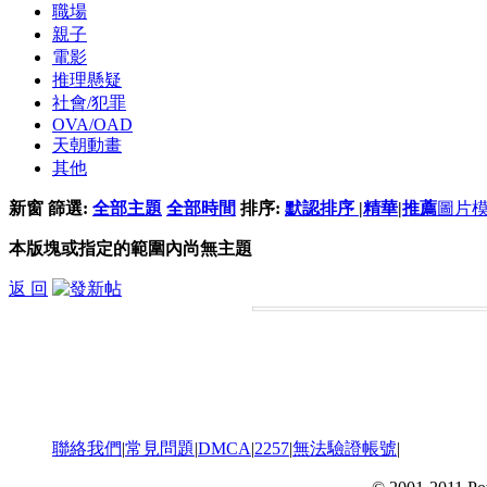
職場
親子
電影
推理懸疑
社會/犯罪
OVA/OAD
天朝動畫
其他
新窗
篩選:
全部主題
全部時間
排序:
默認排序
|
精華
|
推薦
圖片
本版塊或指定的範圍內尚無主題
返 回
聯絡我們
|
常見問題
|
DMCA
|
2257
|
無法驗證帳號
|