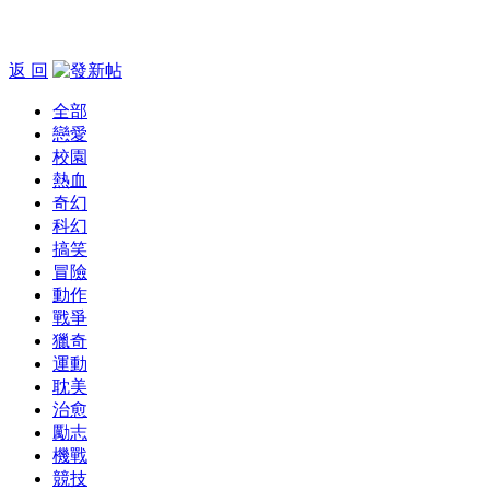
返 回
全部
戀愛
校園
熱血
奇幻
科幻
搞笑
冒險
動作
戰爭
獵奇
運動
耽美
治愈
勵志
機戰
競技