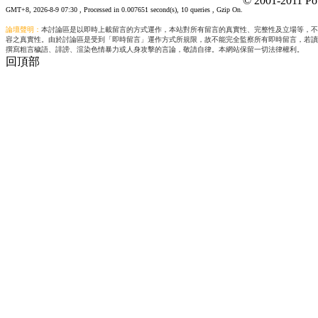
© 2001-2011 Po
GMT+8, 2026-8-9 07:30
, Processed in 0.007651 second(s), 10 queries , Gzip On.
論壇聲明：
本討論區是以即時上載留言的方式運作，本站對所有留言的真實性、完整性及立場等，不
容之真實性。由於討論區是受到「即時留言」運作方式所規限，故不能完全監察所有即時留言，若讀
撰寫粗言穢語、誹謗、渲染色情暴力或人身攻擊的言論，敬請自律。本網站保留一切法律權利。
回頂部