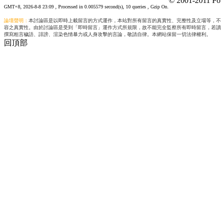
© 2001-2011 Po
GMT+8, 2026-8-8 23:09
, Processed in 0.005579 second(s), 10 queries , Gzip On.
論壇聲明：
本討論區是以即時上載留言的方式運作，本站對所有留言的真實性、完整性及立場等，不
容之真實性。由於討論區是受到「即時留言」運作方式所規限，故不能完全監察所有即時留言，若讀
撰寫粗言穢語、誹謗、渲染色情暴力或人身攻擊的言論，敬請自律。本網站保留一切法律權利。
回頂部