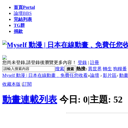
首頁
Portal
論壇
BBS
完結列表
TG群
捐款
您尚未登錄,請登錄後瀏覽更多內容！
登錄
|
註冊
搜索
熱搜:
異世界
轉生
狗糧番
搜索
Myself 動漫 | 日本在線動畫﹑免費任您收看
»
論壇
›
影片區
›
動
收藏本版
|
訂閱
動畫連載列表
今日:
0
|
主題:
52