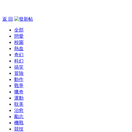
返 回
全部
戀愛
校園
熱血
奇幻
科幻
搞笑
冒險
動作
戰爭
獵奇
運動
耽美
治愈
勵志
機戰
競技