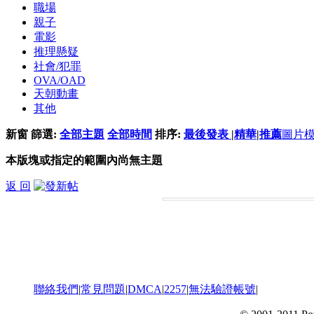
職場
親子
電影
推理懸疑
社會/犯罪
OVA/OAD
天朝動畫
其他
新窗
篩選:
全部主題
全部時間
排序:
最後發表
|
精華
|
推薦
圖片
本版塊或指定的範圍內尚無主題
返 回
聯絡我們
|
常見問題
|
DMCA
|
2257
|
無法驗證帳號
|