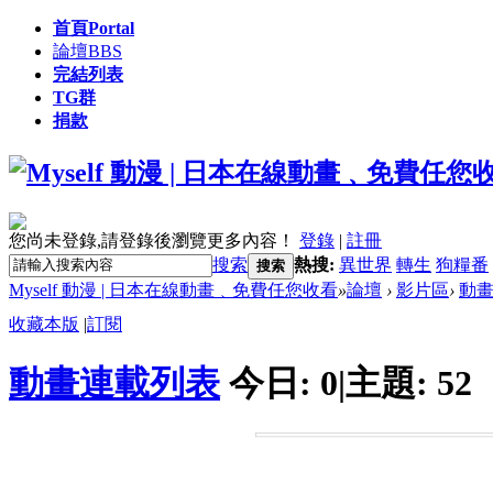
首頁
Portal
論壇
BBS
完結列表
TG群
捐款
您尚未登錄,請登錄後瀏覽更多內容！
登錄
|
註冊
搜索
熱搜:
異世界
轉生
狗糧番
搜索
Myself 動漫 | 日本在線動畫﹑免費任您收看
»
論壇
›
影片區
›
動
收藏本版
|
訂閱
動畫連載列表
今日:
0
|
主題:
52