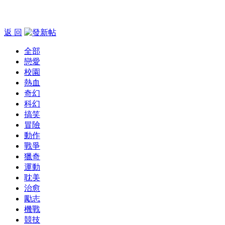
返 回
全部
戀愛
校園
熱血
奇幻
科幻
搞笑
冒險
動作
戰爭
獵奇
運動
耽美
治愈
勵志
機戰
競技