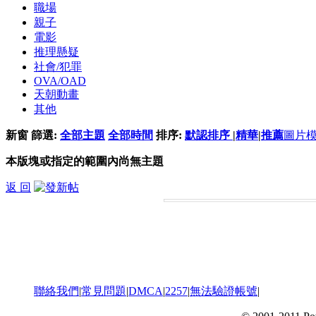
職場
親子
電影
推理懸疑
社會/犯罪
OVA/OAD
天朝動畫
其他
新窗
篩選:
全部主題
全部時間
排序:
默認排序
|
精華
|
推薦
圖片
本版塊或指定的範圍內尚無主題
返 回
聯絡我們
|
常見問題
|
DMCA
|
2257
|
無法驗證帳號
|