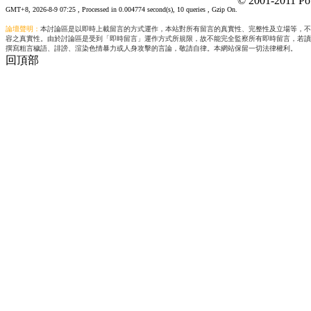
© 2001-2011 Po
GMT+8, 2026-8-9 07:25
, Processed in 0.004774 second(s), 10 queries , Gzip On.
論壇聲明：
本討論區是以即時上載留言的方式運作，本站對所有留言的真實性、完整性及立場等，不
容之真實性。由於討論區是受到「即時留言」運作方式所規限，故不能完全監察所有即時留言，若讀
撰寫粗言穢語、誹謗、渲染色情暴力或人身攻擊的言論，敬請自律。本網站保留一切法律權利。
回頂部