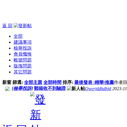
返 回
全部
建議事項
檢舉投訴
會員懺悔
帳號問題
版塊問題
其它問題
新窗
篩選:
全部主題
全部時間
排序:
最後發表
|
精華
|
推薦
作者
回
[
檢舉投訴
]
郵箱收不到驗證
Qwerjddhdhjd
2023-11