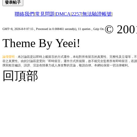
發表帖子
聯絡我們
|
常見問題
|
DMCA
|
2257
|
無法驗證帳號
|
© 200
GMT+8, 2026-8-9 07:15
, Processed in 0.008461 second(s), 11 queries , Gzip On.
Theme By Yeei!
論壇聲明：
本討論區是以即時上載留言的方式運作，本站對所有留言的真實性、完整性及立場等，不
容之真實性。由於討論區是受到「即時留言」運作方式所規限，故不能完全監察所有即時留言，若讀
撰寫粗言穢語、誹謗、渲染色情暴力或人身攻擊的言論，敬請自律。本網站保留一切法律權利。
回頂部