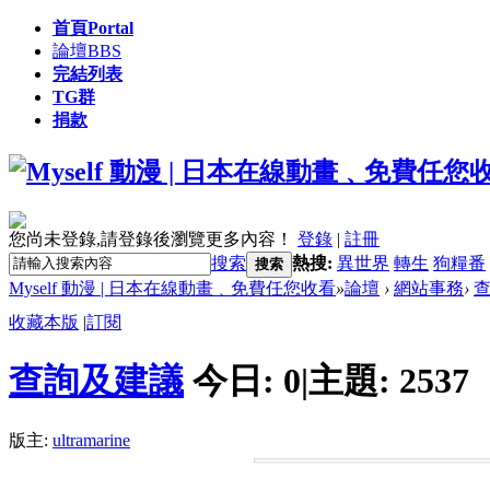
首頁
Portal
論壇
BBS
完結列表
TG群
捐款
您尚未登錄,請登錄後瀏覽更多內容！
登錄
|
註冊
搜索
熱搜:
異世界
轉生
狗糧番
搜索
Myself 動漫 | 日本在線動畫﹑免費任您收看
»
論壇
›
網站事務
›
收藏本版
|
訂閱
查詢及建議
今日:
0
|
主題:
2537
版主:
ultramarine