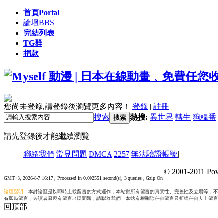
首頁
Portal
論壇
BBS
完結列表
TG群
捐款
您尚未登錄,請登錄後瀏覽更多內容！
登錄
|
註冊
搜索
熱搜:
異世界
轉生
狗糧番
搜索
請先登錄後才能繼續瀏覽
聯絡我們
|
常見問題
|
DMCA
|
2257
|
無法驗證帳號
|
© 2001-2011 Pow
GMT+8, 2026-8-7 16:17
, Processed in 0.002551 second(s), 3 queries , Gzip On.
論壇聲明：
本討論區是以即時上載留言的方式運作，本站對所有留言的真實性、完整性及立場等，不
有即時留言，若讀者發現有留言出現問題，請聯絡我們。本站有權刪除任何留言及拒絕任何人士留言
回頂部