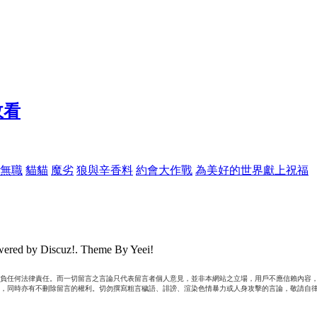
無職
貓貓
魔劣
狼與辛香料
約會大作戰
為美好的世界獻上祝福
ered by Discuz!. Theme By Yeei!
負任何法律責任。而一切留言之言論只代表留言者個人意見，並非本網站之立場，用戶不應信賴內容，
，同時亦有不刪除留言的權利。切勿撰寫粗言穢語、誹謗、渲染色情暴力或人身攻擊的言論，敬請自