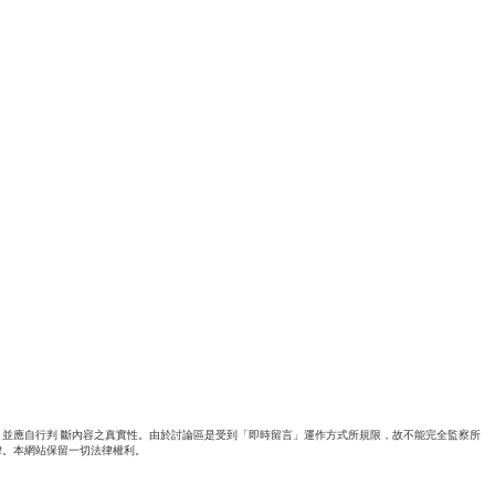
並應自行判 斷內容之真實性。由於討論區是受到「即時留言」運作方式所規限，故不能完全監察所
律。本網站保留一切法律權利。