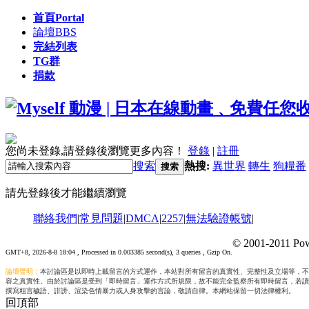
首頁
Portal
論壇
BBS
完結列表
TG群
捐款
您尚未登錄,請登錄後瀏覽更多內容！
登錄
|
註冊
搜索
熱搜:
異世界
轉生
狗糧番
搜索
請先登錄後才能繼續瀏覽
聯絡我們
|
常見問題
|
DMCA
|
2257
|
無法驗證帳號
|
© 2001-2011 Pow
GMT+8, 2026-8-8 18:04
, Processed in 0.003385 second(s), 3 queries , Gzip On.
論壇聲明：
本討論區是以即時上載留言的方式運作，本站對所有留言的真實性、完整性及立場等，不
容之真實性。由於討論區是受到「即時留言」運作方式所規限，故不能完全監察所有即時留言，若讀
撰寫粗言穢語、誹謗、渲染色情暴力或人身攻擊的言論，敬請自律。本網站保留一切法律權利。
回頂部