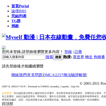
首頁
Portal
論壇
BBS
完結列表
TG群
捐款
您尚未登錄,請登錄後瀏覽更多內容！
登錄
|
註冊
搜索
熱搜:
異世界
轉生
狗糧番
搜索
請先登錄後才能繼續瀏覽
聯絡我們
|
常見問題
|
DMCA
|
2257
|
無法驗證帳號
|
© 2001-2011 Pow
GMT+8, 2026-8-7 03:47
, Processed in 0.004612 second(s), 3 queries , Gzip On.
論壇聲明：
本討論區是以即時上載留言的方式運作，本站對所有留言的真實性、完整性及立場等，不
容之真實性。由於討論區是受到「即時留言」運作方式所規限，故不能完全監察所有即時留言，若讀
撰寫粗言穢語、誹謗、渲染色情暴力或人身攻擊的言論，敬請自律。本網站保留一切法律權利。
回頂部