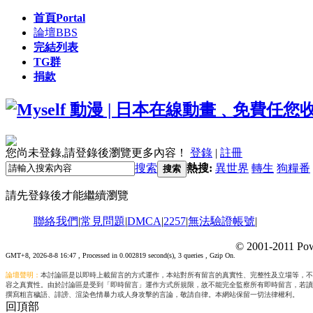
首頁
Portal
論壇
BBS
完結列表
TG群
捐款
您尚未登錄,請登錄後瀏覽更多內容！
登錄
|
註冊
搜索
熱搜:
異世界
轉生
狗糧番
搜索
請先登錄後才能繼續瀏覽
聯絡我們
|
常見問題
|
DMCA
|
2257
|
無法驗證帳號
|
© 2001-2011 Pow
GMT+8, 2026-8-8 16:47
, Processed in 0.002819 second(s), 3 queries , Gzip On.
論壇聲明：
本討論區是以即時上載留言的方式運作，本站對所有留言的真實性、完整性及立場等，不
容之真實性。由於討論區是受到「即時留言」運作方式所規限，故不能完全監察所有即時留言，若讀
撰寫粗言穢語、誹謗、渲染色情暴力或人身攻擊的言論，敬請自律。本網站保留一切法律權利。
回頂部