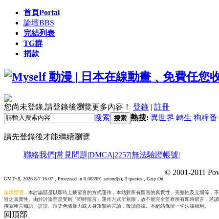
首頁
Portal
論壇
BBS
完結列表
TG群
捐款
您尚未登錄,請登錄後瀏覽更多內容！
登錄
|
註冊
搜索
熱搜:
異世界
轉生
狗糧番
搜索
請先登錄後才能繼續瀏覽
聯絡我們
|
常見問題
|
DMCA
|
2257
|
無法驗證帳號
|
© 2001-2011 Pow
GMT+8, 2026-8-7 16:07
, Processed in 0.003991 second(s), 3 queries , Gzip On.
論壇聲明：
本討論區是以即時上載留言的方式運作，本站對所有留言的真實性、完整性及立場等，不
容之真實性。由於討論區是受到「即時留言」運作方式所規限，故不能完全監察所有即時留言，若讀
撰寫粗言穢語、誹謗、渲染色情暴力或人身攻擊的言論，敬請自律。本網站保留一切法律權利。
回頂部