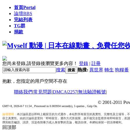
首頁
Portal
論壇
BBS
完結列表
TG群
捐款
您尚未登錄,請登錄後瀏覽更多內容！
登錄
|
註冊
搜索
熱搜:
異世界
轉生
狗糧番
搜索
抱歉，您指定的用戶空間不存在
聯絡我們
|
常見問題
|
DMCA
|
2257
|
無法驗證帳號
|
© 2001-2011 Pow
GMT+8, 2026-8-7 11:54
, Processed in 0.003934 second(s), 5 queries , Gzip On.
論壇聲明：
本討論區是以即時上載留言的方式運作，本站對所有留言的真實性、完整性及立場等，不
容之真實性。由於討論區是受到「即時留言」運作方式所規限，故不能完全監察所有即時留言，若讀
撰寫粗言穢語、誹謗、渲染色情暴力或人身攻擊的言論，敬請自律。本網站保留一切法律權利。
回頂部