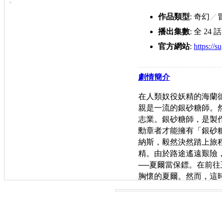
作品類型
: 奇幻
／
播出集數
: 全 24 話
官方網站
:
https://s
anime.com/
劇情簡介
在人類奴役妖精的海蘭
親是一流的銀砂糖師。
志業。銀砂糖師，是製
勳章者才能擁有「銀砂
納斯，毅然決然踏上旅
精。由於路途遙遠艱險
──夏爾當保鏢。在前
胸懷的夏爾。然而，這
少緊張感。後與神祕男
什麼樣的未知數呢？