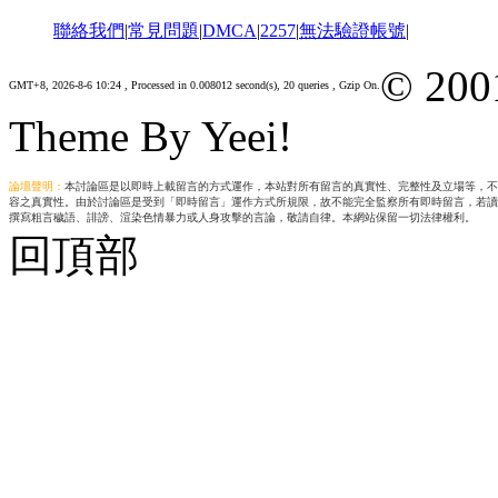
聯絡我們
|
常見問題
|
DMCA
|
2257
|
無法驗證帳號
|
© 200
GMT+8, 2026-8-6 10:24
, Processed in 0.008012 second(s), 20 queries , Gzip On.
Theme By Yeei!
論壇聲明：
本討論區是以即時上載留言的方式運作，本站對所有留言的真實性、完整性及立場等，不
容之真實性。由於討論區是受到「即時留言」運作方式所規限，故不能完全監察所有即時留言，若讀
撰寫粗言穢語、誹謗、渲染色情暴力或人身攻擊的言論，敬請自律。本網站保留一切法律權利。
回頂部