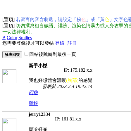
[置頂]
若留言內容含劇透，請設定「粉
色
」或「黃
色
」文字色
[置頂]
切勿撰寫粗言穢語、誹謗、渲染色情暴力或人身攻擊的
一切法律權利。
B
Color
Smilies
您需要登錄後才可以發帖
登錄
|
註冊
回帖後跳轉到最後一頁
發表回復
新手小榤
IP: 175.182.x.x
我也好想體會溫暖
(胸部)
的感覺
發表於 2023-2-4 19:42:14
回復
舉報
jerry12334
IP: 161.81.x.x
爆冷好品