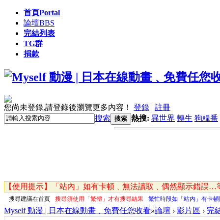
首頁
Portal
論壇
BBS
完結列表
TG群
捐款
您尚未登錄,請登錄後瀏覽更多內容！
登錄
|
註冊
搜索
熱搜:
異世界
轉生
狗糧番
搜索
【使用提示】「站內」如有卡頓﹑無法讀取﹑偶然顯示錯誤…等
搜尋建議在首頁
搜尋須使用「繁體」才有搜尋結果
繁忙時段如「站內」有卡頓
Myself 動漫 | 日本在線動畫﹑免費任您收看
»
論壇
›
影片區
›
完